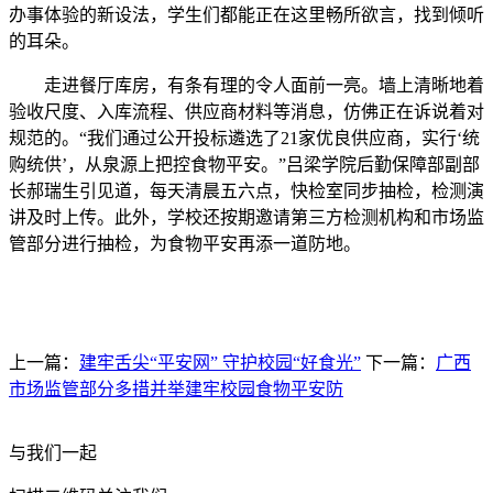
办事体验的新设法，学生们都能正在这里畅所欲言，找到倾听
的耳朵。
走进餐厅库房，有条有理的令人面前一亮。墙上清晰地着
验收尺度、入库流程、供应商材料等消息，仿佛正在诉说着对
规范的。“我们通过公开投标遴选了21家优良供应商，实行‘统
购统供’，从泉源上把控食物平安。”吕梁学院后勤保障部副部
长郝瑞生引见道，每天清晨五六点，快检室同步抽检，检测演
讲及时上传。此外，学校还按期邀请第三方检测机构和市场监
管部分进行抽检，为食物平安再添一道防地。
上一篇：
建牢舌尖“平安网” 守护校园“好食光”
下一篇：
广西
市场监管部分多措并举建牢校园食物平安防
与我们一起