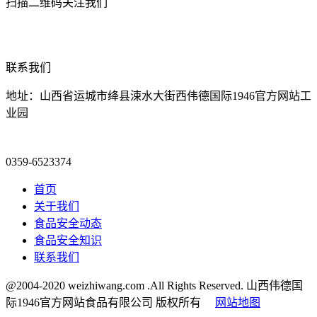
扫描二维码关注我们
联系我们
地址：山西省运城市绛县涑水大街西伟德国际1946官方网站工
业园
0359-6523374
首页
关于我们
食品安全动态
食品安全知识
联系我们
@2004-2020 weizhiwang.com .All Rights Reserved. 山西伟德国
际1946官方网站食品有限公司 版权所有
网站地图