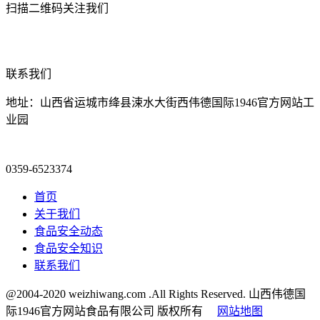
扫描二维码关注我们
联系我们
地址：山西省运城市绛县涑水大街西伟德国际1946官方网站工
业园
0359-6523374
首页
关于我们
食品安全动态
食品安全知识
联系我们
@2004-2020 weizhiwang.com .All Rights Reserved. 山西伟德国
际1946官方网站食品有限公司 版权所有
网站地图