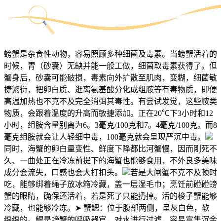
螃蟹是杂食性动物，容易照顾多种细菌及毒素。当螃蟹活着的
时候，胃（砂囊）无缺并能一般工做，细菌取毒素获得了。但
蟹身后，砂囊可能破损，毒素向外扩散至肌肉，变糊，细菌敏
捷繁衍，把卵白质、逛离氨基酸分化成组胺等有毒物质，即便
高温加热也不克不及完全消弭其毒性。有尝试发觉，这些胺类
物质，会跟着温度的升高而敏捷添加。正在20℃下3小时和12
小时，组胺含量别离为6。3毫克/100克和7。4毫克/100克。而8
毫克组胺就会让人轻细中毒，100毫克就会呈现严沉中毒。
同时，海蟹的卵白量变性、鲜度下降都比河蟹慢，因而刚死不
久、一曲处正在冷冻前提下的海蟹也能够食用，不外良多美味
成分会流失，口感也会大打扣头。
若是大闸蟹不克不及顿时
吃，能够绑着绳子放冰箱冷藏，盖一层湿毛巾；烹饪前碰碰螃
蟹的眼睛，确保还活着，若是死了只能扔掉。活的梭子蟹能够
冷藏，也能够冷冻。➤ 蟹鳃：位于腹部两侧，呈灰白色，软
绵绵的。鳃是螃蟹的呼吸器官，对水进行过滤，容易富集沉金