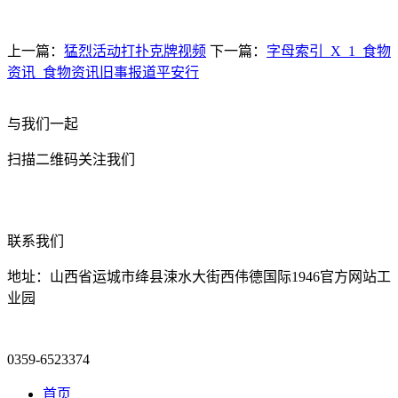
上一篇：
猛烈活动打扑克牌视频
下一篇：
字母索引_X_1_食物
资讯_食物资讯旧事报道平安行
与我们一起
扫描二维码关注我们
联系我们
地址：山西省运城市绛县涑水大街西伟德国际1946官方网站工
业园
0359-6523374
首页