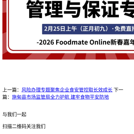
上一篇：
风险办理专题聚焦企业食安管控取长效成长
下一
篇：
施甸县市场监管局全力护航 建牢食物平安防地
与我们一起
扫描二维码关注我们