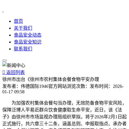
首页
关于我们
食品安全动态
食品安全知识
联系我们

返回列表
徐州市出台《徐州市农村集体会餐食物平安办理
发布者：
伟德国际1946官方网站
浏览次数：
发布时间：
2026-
01-17 09:58
为加强农村集体会餐勾当办理，无效防备食物平安风险，
保障泛博人平易近群众饮食健康取生命平安，近日，该《法
子》由徐州市市场监视办理局组织草拟，将于2026年2月1日起
正式施行，共六章三十二条，涵盖总则、申报取指点、承办者