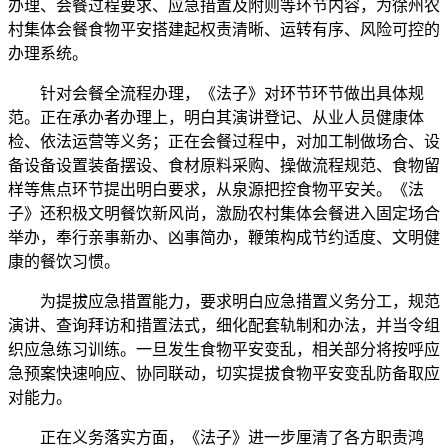
办理、会餐过程要求、应急措置及附则等环节内容，为徐州农
村集体会餐食物平安搭建起权责清晰、运转有序、风险可控的
办理系统。
针对会餐全流程办理，《法子》对环节环节做出具体规
范。正在承办者办理上，明白其演讲登记、从业人员健康体
检、依法运营等义务；正在会餐过程中，对加工制做场合、设
备设备设置装备摆设、食材原料采购、操做流程规范、食物留
样等焦点环节提出明白要求，从泉源把控食物平安关。《法
子》还积极文明餐饮新风尚，激励农村集体会餐进入固定场合
举办，奉行亲事新办、凶事简办，鞭策构成节约适度、文明健
康的餐饮习惯。
为提拔应急措置能力，要求明白应急措置义务分工，规范
演讲、查询拜访和措置法式，细化配套轨制和办法，并当令组
织应急练习训练。一旦发生食物平安变乱，相关部分将按呼应
急预案快速响应、协同联动，切实提拔食物平安变乱防备取应
对能力。
正在义务落实方面，《法子》进一步厘清了各方职责鸿