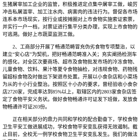
生猪屠宰加工企业的监管，积极推进定点集中屠宰工做，峻厉
冲击私屠滥宰、加工注水肉、病害肉的违法行为。督促各市场
连系本市场现实，按行业或按摊圈对上市食物实施索证索票，
并实行一户一档，对票证进行集平分类办理，实现上市食物的
可逃溯。做好上市蔬菜监测工做。
2、工商部分开展了畅通范畴冒充伪劣食物专项整治，以
建立“安心店”为契机，把好畅通范畴准入关；充实阐扬检测车
的感化，对全区次要商场、超市及食物批发市场的冷冻食物、
儿童食物、饮料、果汁等夏令食物抽检，对违规食物、药物残
留超标食物及时做出下架退市处置。开展以小食杂店和小菜场
为从的十小行业整治。按照区十小办的要求，曾经验收小食杂
店2720家，完成率达到85%以上，取辖区内的2803家食杂店签
定了食物平安义务状。做好食物畅通许可证发下班做，发放食
物畅通许可证203份。
正在相关部分的鼎力共同和学校的配合勤奋下，学校食物
卫生平安工做进展成功，学校食物平安变乱获得无效遏制。截
止目前，全校无一例学校食物卫生平安变乱发生。我们的做法