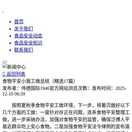
首页
关于我们
食品安全动态
食品安全知识
联系我们

返回列表
食物平安小我工做总结（精选17篇）
发布者：
伟德国际1946官方网站
浏览次数：
发布时间：
2025-
12-10 06:39
按照夏秋季食物平安工做环境，下一步，将着沉做好以下
几个方面的工做：一是针对存正在问题，连系食物平安整理工
做，进一步采纳办法，加强对食物平安的监管，确保泛博人平
易近群众吃上安心食物。二是加强食物平安法令律例的宣布道