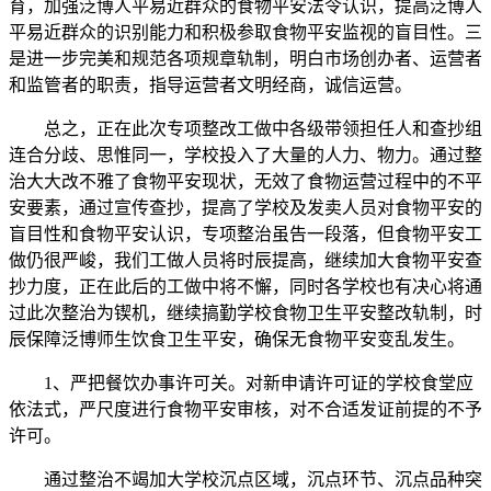
育，加强泛博人平易近群众的食物平安法令认识，提高泛博人
平易近群众的识别能力和积极参取食物平安监视的盲目性。三
是进一步完美和规范各项规章轨制，明白市场创办者、运营者
和监管者的职责，指导运营者文明经商，诚信运营。
总之，正在此次专项整改工做中各级带领担任人和查抄组
连合分歧、思惟同一，学校投入了大量的人力、物力。通过整
治大大改不雅了食物平安现状，无效了食物运营过程中的不平
安要素，通过宣传查抄，提高了学校及发卖人员对食物平安的
盲目性和食物平安认识，专项整治虽告一段落，但食物平安工
做仍很严峻，我们工做人员将时辰提高，继续加大食物平安查
抄力度，正在此后的工做中将不懈，同时各学校也有决心将通
过此次整治为锲机，继续搞勤学校食物卫生平安整改轨制，时
辰保障泛博师生饮食卫生平安，确保无食物平安变乱发生。
1、严把餐饮办事许可关。对新申请许可证的学校食堂应
依法式，严尺度进行食物平安审核，对不合适发证前提的不予
许可。
通过整治不竭加大学校沉点区域，沉点环节、沉点品种突