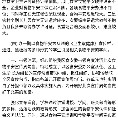
地食堂卫生许可证持证率偏低，部门食堂食物平安硬件设备不
全，企业对食物平安工做注沉不脚，各项食物平安办法不到
位；同时存正在无证餐饮配送现象，食物平安现患较大。三是
农村个别长儿园食堂无证运营较多，次要缘由是运营效益不抱
负且良多未取得办学许可证，食堂场合遍及面积较小，难度较
大。
(四) 办一期以食物平安为从题的《卫生取健康》宣传栏，
通过、黑板报等多种形式的学生引见相关食物平安的学问。
一、带领注沉，细心组织我区食安委带领高度注沉此次食
物平安宣传周勾当，特地成立了以区食安委办公室从任、区卫
生局j长为组长的宣传勾当带领小组，担任组织、协和谐参取
全区宣传勾当，指点各单元开展宣传周勾当。各单元也别离明
白了分担带领以及具体实施人员，为开展好此次宣传周勾当做
好了充实的预备。
强化宣布道育。学校通过讲堂讲授、学问、班会勾当等形
式多样、活泼活跃的教育形式，加强师生的食物平安认识和社
会义务认识。同时，通过食物平安培训和食物平安学问宣布道