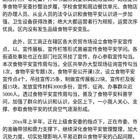
季食物平安查抄整治步履，学校食堂和周边餐饮单元、食物店
的办理人员、从业人员的法令认识和食物平安认识进一步加
强，卫生设备获得改善；绝大大都运营者行为规矩，运营次序
优良。区内没有发生品级食物平安变乱。
此外，区工商正在辖区各大农贸市场设立食物平安宣传
点，以、宣传展板、宣传栏等形式普遍宣传食物平安学问。各
街道处事处也正在部门社区吊挂了宣传，存心参取宣传勾当。
本次食物平安宣传周勾当，全区共举办大型现场征询宣传勾当
1次，食物平安专题1次，食物平安公开课1次，设立食物平安
宣传点4个，吊挂宣传25条，制做宣传展板22块、宣传栏及板
报15块，发放宣传材料3000多份，宣传、征询、办事群众近
5000人。透过食物平安宣传周勾当，普及了食物平安科普学
问，加强了群众的认识和认识，全区上下，一小我人关心、支
撑、参取食物平安的优良空气逐渐形成。
20xx年上半年，正在上级食安委的指点下，正在市委、市
的准确带领和鼎力支撑下，继续深化食物平安管理整理，加大
沉处力度，切实处理影响人平易近群众食物平安的凸起问题，