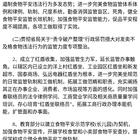
遏制食物平安违法行为多发态势；进一步完美食物监管体系体
例和律例、轨制、尺度系统，勤奋消弭监管盲区、死角，健全
食物平安监管长效机制；加强食物平安监管能力，促品平安程
度不竭提高，各项工做取得了实效。
(二)贯彻省局关于“责令破产整理”行政惩罚措大对发卖不
及格食物违法行为的监管力度专项整治。
2、成立了红盾收集，加强监管生力军，延长监管办事触
角。以辖区内已设立的洋上村红盾坐、工业园区红盾坐和新发
超市、国泰商场、弘远电器红盾坐为根本，进一步完美坐规范
的日常监管轨制和工做机制，拓展工做范畴和职责，充实阐扬
其正在办事企业、消费者、市场监视等方面的感化。同时加强
春联络员的法令律例学问、工商营业学问及相关商质量量学问
培训，存心培育“红盾坐联络员”，拓展工商行政办理本能机
能，扩管面和办事面。
8、教育部分以建立食物平安示范学校(长儿园)为契机，
加强食物平安宣传，开展学校食堂和小卖部食物平安查抄，督
促学校成立健全食物平安工做轨制。