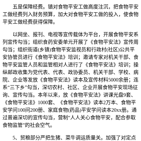
五是保障经费。镇对食物平安工做高度注沉，把食物平安
工做经费列入财务预算，加大对食物平安工做的投入，使食物
平安工做经费获得保障。
以网坐、报刊、电视等宣传载体为平台，开展食物平安系
列宣传勾当；组织食药安委单元开展了《食物平安法》宣传周
勾当；组织街道(乡镇)食物平安监视员和行政村(社区)公共平
安协管员进行《食物平安法》培训；邀请专家对机关干部、食
物平安监管人员和监管相对人进行了《食物平安法》培训；操
纵邮政收集为党代表、代表、政协委员、机关干部、学校、病
院、企业等发放《食物平安法》读本及宣传材料5000余册；连
系“三下乡”勾当，深切农村、社区、企业开展食物平安现场征
询、宣传勾当。本年以来，放《食物平安法》讲课光盘9套、
《食物平安法》1000套、《食物平安法》读本2万本、食物平
安学问100问200册、家庭食物(药品)平安学问读本20xx册。通
过普遍深切的宣传勾当，营制“人人关心食物平安，配合参取
食物监管”的社会空气。
5、贸粮部分严把生猪、菜牛调运质量关。加强了对定点