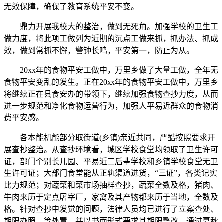
无效保障，确保了教育系统平安不变。
鼎力开展我校大的整治，做到无死角。加强学校的卫生工
做力度，将此项工做列为近期的沉点工做来抓，抓办法、抓成
效，做到常抓不懈，警钟长鸣，平安第一，防止为从。
20xx年的食物平安工做中，万里乡做了大量工做，全年无
食物平安变乱的发生。正在20xx年的食物平安工做中，万里乡
将继续正在县食安办的带领下，继续加强食物查抄力度，从而
进一步规范和净化食物运营行为，加强人平易近群众的食物消
费平安感。
各本能机能部分取街道(乡镇)亲近共同，严酷按照要求开
展查抄整治。从查抄环境看，城区学校食堂均领取了卫生许可
证，部门个别长儿园、平易近工后辈学校和乡镇学校食堂无卫
生许可证；大部门食堂能从正轨渠道进货，“三证”，各类记实
比力规范；对蔬菜和菜市场抽样查抄，蔬菜全数及格，猪肉、
牛肉来历于定点屠宰厂，家禽及其产物都来历于当地，全数及
格。针对查抄中发觉的问题，法律人员均已进行了立案查处、
期限办照、等处置，并以书面形式要求其期限整改。通过夏秋