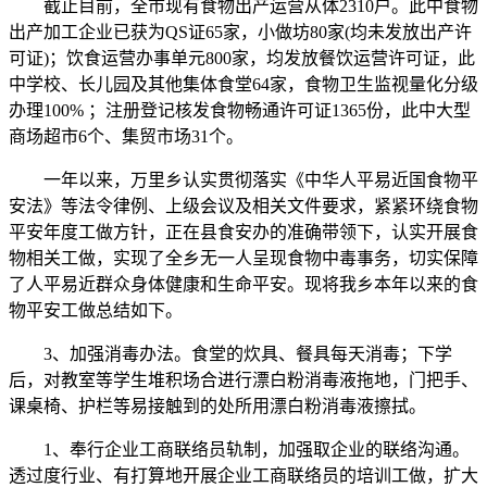
截止目前，全市现有食物出产运营从体2310户。此中食物
出产加工企业已获为QS证65家，小做坊80家(均未发放出产许
可证)；饮食运营办事单元800家，均发放餐饮运营许可证，此
中学校、长儿园及其他集体食堂64家，食物卫生监视量化分级
办理100% ；注册登记核发食物畅通许可证1365份，此中大型
商场超市6个、集贸市场31个。
一年以来，万里乡认实贯彻落实《中华人平易近国食物平
安法》等法令律例、上级会议及相关文件要求，紧紧环绕食物
平安年度工做方针，正在县食安办的准确带领下，认实开展食
物相关工做，实现了全乡无一人呈现食物中毒事务，切实保障
了人平易近群众身体健康和生命平安。现将我乡本年以来的食
物平安工做总结如下。
3、加强消毒办法。食堂的炊具、餐具每天消毒；下学
后，对教室等学生堆积场合进行漂白粉消毒液拖地，门把手、
课桌椅、护栏等易接触到的处所用漂白粉消毒液擦拭。
1、奉行企业工商联络员轨制，加强取企业的联络沟通。
透过度行业、有打算地开展企业工商联络员的培训工做，扩大