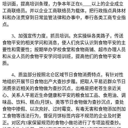
培训面，提高培训条理，力争本年正在6____以上的企业成立
工商联络员。并以企业工商联络员为载体，把行政指点具体材
料和办法贯穿到日常监管法律和办事中，奉行各类工商专业指
点。
3、加强宣传力度，抓员培训。充实操纵各类路子，传送
食物平安的相关学问和消息，使人们充实认识到食物平安的主
要性和需要性；按期举办学校食堂和食物商铺、超市办理人员
和从业人员的食物平安学问培训班，提高他们的食物平安本
质。
4、质监部分按照北仑区域节日食物消费特点，有针对性
地组织开展节日食物出产大查抄步履。把取人平易近群众节日
消费亲近相关的食物做为查抄沉点，出格是把老苍生亲近关
心、关系人平易近生命健康和平安的粮食加工品、食用油、调
味品、饮料、糕点(月饼)、类等节日食物做为查抄沉点，查处
食物中掺假、以次充好、过时霉变、有毒无害和食物添加剂加
工食物等违法行为，督促月饼标签内容不规范的企业及时更
正。对区内3家保留规范的食物小做坊进行了专项监视查抄。