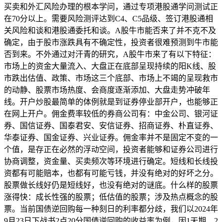
买卖和外汇风险办理的根本学问，通过专项港股通学问测试正
在70分以上。需要风险测评达到C4、C5品级、签订港股通相
关风险和谈和港股通委托和谈。A股牛市能否来了并不克不及
确定，由于股市涨跌具有不确定性，投资者很难预测到牛市能
否到来。不外通过对汗青的研究，A股牛市来了有以下特征：
市场上的资金大量流入、大盘正在底部呈现持续的阳K线、股
市跌出估值、政策、市场这三个底部、市场上不竭的呈现救市
的动静、股票市场热度、会商度逐渐添加、大盘走势冲破年
线。开户炒股最简单的体例就是到证券停业部开户，也能够正
在网上开户。佣金费率较低的券商公司有：中金公司、银河证
券、国信证券、国泰君安、安信证券、招商证券、朴直证券、
华泰证券、国金证券、兴业证券。佣金率并不是固定不变的一
个值，是存正在必然的浮动空间，投资者能够和证券公司进行
协商调整，资金量、买卖频次等环境进行确定。短线和长线投
资都有可能赔本，也都有可能亏钱，并没有绝对的好坏之分。
股票做长线好仍是短线好，也没有绝对的谜底。什么样的股票
涨得快：成长性强的股票；低估值的股票；涉及热点概念的股
票。当前国债逆回购每一种刻日的利率都分歧，我们以2024年
9月23日下战书2点20分国债逆回购的收益率为例，因1天期、2