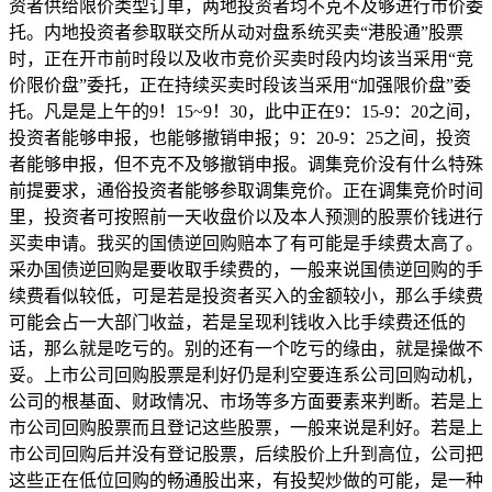
资者供给限价类型订单，两地投资者均不克不及够进行市价委
托。内地投资者参取联交所从动对盘系统买卖“港股通”股票
时，正在开市前时段以及收市竞价买卖时段内均该当采用“竞
价限价盘”委托，正在持续买卖时段该当采用“加强限价盘”委
托。凡是是上午的9！15~9！30，此中正在9：15-9：20之间，
投资者能够申报，也能够撤销申报；9：20-9：25之间，投资
者能够申报，但不克不及够撤销申报。调集竞价没有什么特殊
前提要求，通俗投资者能够参取调集竞价。正在调集竞价时间
里，投资者可按照前一天收盘价以及本人预测的股票价钱进行
买卖申请。我买的国债逆回购赔本了有可能是手续费太高了。
采办国债逆回购是要收取手续费的，一般来说国债逆回购的手
续费看似较低，可是若是投资者买入的金额较小，那么手续费
可能会占一大部门收益，若是呈现利钱收入比手续费还低的
话，那么就是吃亏的。别的还有一个吃亏的缘由，就是操做不
妥。上市公司回购股票是利好仍是利空要连系公司回购动机，
公司的根基面、财政情况、市场等多方面要素来判断。若是上
市公司回购股票而且登记这些股票，一般来说是利好。若是上
市公司回购后并没有登记股票，后续股价上升到高位，公司把
这些正在低位回购的畅通股出来，有投契炒做的可能，是一种