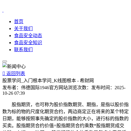
首页
关于我们
食品安全动态
食品安全知识
联系我们

返回列表
股票学问_入门根本学问_K线图根本 - 希财网
发布者：
伟德国际1946官方网站
浏览次数：
发布时间：
2025-
10-26 07:39
股指期货，也可称为股价指数期货、期指，是指以股价指
数为标的物的尺度化期货合约，两边商定正在将来的某个特定
日期，能够按照事先确定的股价指数的大小，进行标的指数的
买卖。股指期货合约价值=股指期货合约乘数*股指期货成交