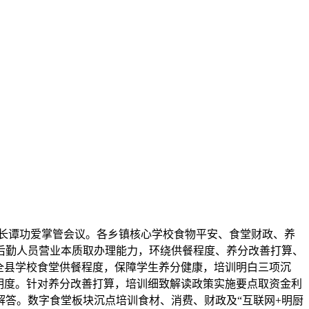
局长谭功爱掌管会议。各乡镇核心学校食物平安、食堂财政、养
后勤人员营业本质取办理能力，环绕供餐程度、养分改善打算、
全县学校食堂供餐程度，保障学生养分健康，培训明白三项沉
明度。针对养分改善打算，培训细致解读政策实施要点取资金利
答。数字食堂板块沉点培训食材、消费、财政及“互联网+明厨