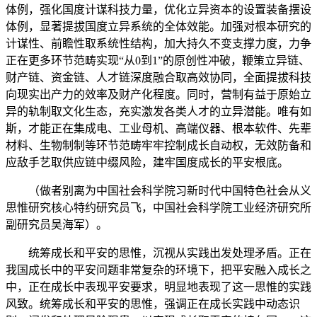
体例，强化国度计谋科技力量，优化立异资本的设置装备摆设
体例，显著提拔国度立异系统的全体效能。加强对根本研究的
计谋性、前瞻性取系统性结构，加大持久不变支撑力度，力争
正在更多环节范畴实现“从0到1”的原创性冲破，鞭策立异链、
财产链、资金链、人才链深度融合取高效协同，全面提拔科技
向现实出产力的效率及财产化程度。同时，营制有益于原始立
异的轨制取文化生态，充实激发各类人才的立异潜能。唯有如
斯，才能正在集成电、工业母机、高端仪器、根本软件、先辈
材料、生物制制等环节范畴牢牢控制成长自动权，无效防备和
应敌手艺取供应链中缀风险，建牢国度成长的平安根底。
（做者别离为中国社会科学院习新时代中国特色社会从义
思惟研究核心特约研究员飞，中国社会科学院工业经济研究所
副研究员吴海军）。
统筹成长和平安的思惟，沉视从实践出发处理矛盾。正在
我国成长中的平安问题非常复杂的环境下，把平安融入成长之
中，正在成长中表现平安要求，明显地表现了这一思惟的实践
风致。统筹成长和平安的思惟，强调正在成长实践中动态识