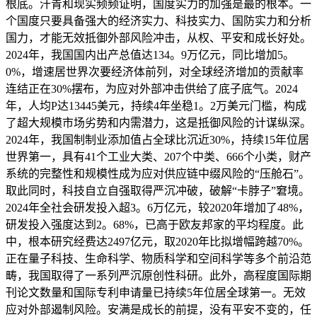
根底。汗青和现实频频证明，国度实力的加强是最的根本。一
个国度只要具备强大的经济实力、科技实力、国防实力和分析
国力，才能无效抵御外部风险冲击，从权、平安和成长好处。
2024年，我国国内出产总值达134。9万亿元，同比增加5。
0%，增速居世界次要经济体前列，对全球经济增加的贡献率
连结正在30%摆布，为应对外部冲击供给了底子底气。2024
年，人均P达13445美元，持续4年坐稳1。2万美元门槛，构成
了超大规模市场劣势和内需潜力，这是抵御风险的计谋纵深。
2024年，我国制制业添加值占全球比沉近30%，持续15年位居
世界第一，具有41个工业大类、207个中类、666个小类，财产
系统的完整性和规模性成为应对供应链中缀风险的“压舱石”。
取此同时，科技自立自强取得严沉冲破，破解“卡脖子”窘境。
2024年全社会研发投入超3。6万亿元，较2020年增加了48%，
研发投入强度达到2。68%，已高于欧友邦家的平均程度。此
中，根本研究经费达2497亿元，取2020年比拟增幅跨越70%。
正在量子科技、生命科学、物质科学和空间科学等多个前沿范
畴，我国取得了一系列严沉原创性科研。此外，高程度国际期
刊论文数量和国际专利申请量已持续5年位居全球第一。无效
应对外部遏制风险。安满是成长的前提，没有平安不变的，任