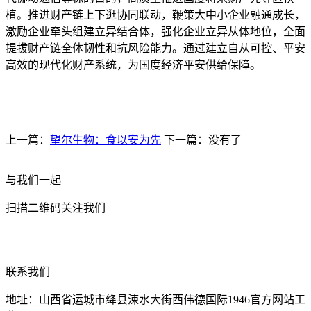
植。推进财产链上下逛协同联动，鞭策大中小企业融通成长，
激励企业牵头组建立异结合体，强化企业立异从体地位，全面
提拔财产链全体韧性和抗风险能力。通过建立自从可控、平安
高效的现代化财产系统，为国度经济平安供给保障。
上一篇：
望尔生物：食以安为先
下一篇：没有了
与我们一起
扫描二维码关注我们
联系我们
地址：山西省运城市绛县涑水大街西伟德国际1946官方网站工