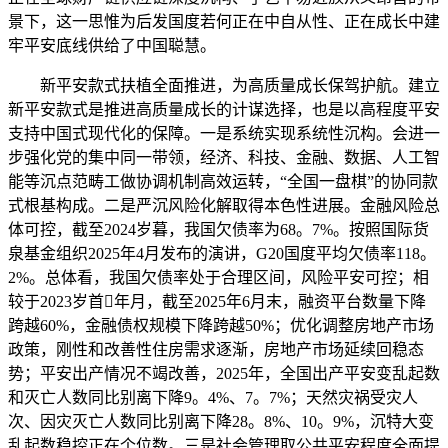
景下，这一思惟为后发国度若何正在中自从性、正在成长中建
牢平安底线供给了中国聪慧。
新平安款式扶植全面推进，为高质量成长保驾护航。建立
新平安款式是推进高质量成长的计谋选择，也是以高程度平安
支持中国式现代化的保障。一是系统实现系统性沉构。会进一
步强化党的集中同一带领，经济、科技、金融、数据、人工智
能等沉点范畴工做协调机制高效运转，“全国一盘棋”的协同款
式根基构成。二是严沉风险化解取得本色性进展。金融风险总
体可控，截至2024岁暮，我国欠债率为68。7%。按照国际货
泉基金组织2025年4月发布的演讲，G20国度平均欠债率118。
2%。总体看，我国欠债率处于合理区间，风险平安可控；相
较于2023岁首年月，截至2025年6月末，融资平台数量下降
跨越60%，金融债权规模下降跨越50%；优化调整房地产市场
政策，刚性和改善性住房需求逐渐，房地产市场延续回稳态
势；平安出产情况不竭改善，2025年，全国出产平安变乱起数
和灭亡人数同比别离下降9。4%、7。7%；天然灾祸受灾人
次、因灾灭亡人数同比别离下降28。8%、10。9%，沉特大变
乱起数稳控正在个位数。三是社会管理取公共平安程度全面提