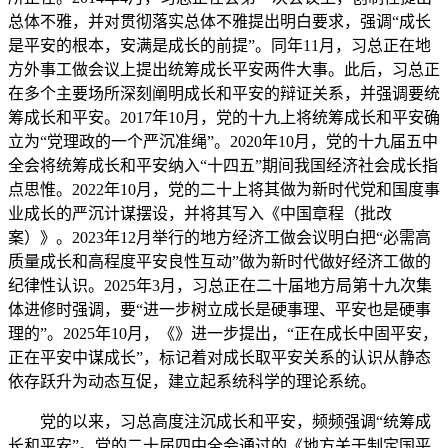
总体不雅，并对贯彻落实总体不雅提出明白要求，强调“成长
是平安的根本，安满是成长的前提”。同年11月，习总正在地
方外事工做会议上提出统筹成长平安两件大事。此后，习总正
在多个主要场所深刻阐明成长和平安的辩证关系，并强调要统
筹成长和平安。2017年10月，党的十九上将统筹成长和平安确
立为“党理政的一个严沉准绳”。2020年10月，党的十九届五中
全会将统筹成长和平安纳入“十四五”期间我国经济社会成长指
点思惟。2022年10月，党的二十上将其做为新时代党和国度事
业成长的严沉计谋摆设，并将其写入《中国章程（批改
案）》。2023年12月举行的地方经济工做会议明白把“必需高
质量成长和高程度平安良性互动”做为新时代做好经济工做的
纪律性认识。2025年3月，习总正在二十届地方局第十九次集
体进修时强调，要“进一步树立成长是硬事理、平安也是硬事
理的”。2025年10月，《》进一步提出，“正在成长中固平安，
正在平安中谋成长”，标记着对成长取平安关系的认识从静态
依存跃升为动态互促，建立起系统科学的理论系统。
党的以来，习总高度注沉成长和平安，频频强调“统筹成
长和平安”。党的二十届四中全会通过的《地方关于制定国平