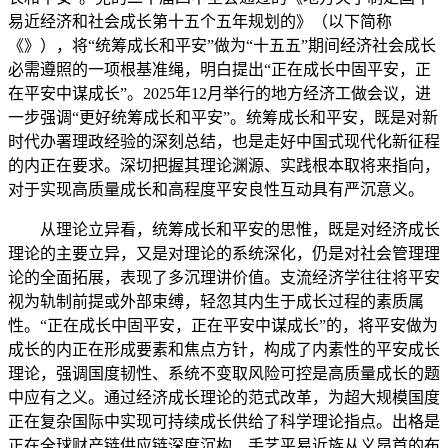
易近经济和社会成长第十五个五年规划的》（以下简称
《》），将“统筹成长和平安”做为“十五五”期间经济社会成长
必需遵照的一项根基准绳，明白提出“正在成长中固平安，正
在平安中谋成长”。2025年12月举行的地方经济工做会议，进
一步强调“更好统筹成长和平安”。统筹成长和平安，既是对新
时代办署理政经验的深刻总结，也是走好中国式现代化新征程
的内正在要求。深切把握其理论渊源、实践根本取将来指向，
对于实现高质量成长和高程度平安良性互动具有严沉意义。
从理论立异看，统筹成长和平安的思惟，既是对经济成长
理论的主要立异，又是对理论的系统深化，仍是对社会管理理
论的全面拓展，表现了多沉理讲价值。支流经济学往往将平安
视为轨制前提或外部束缚，轻忽其内生于成长过程的素质属
性。“正在成长中固平安，正在平安中谋成长”的，将平安做为
成长的内正在形成要素和焦点方针，构成了内素性的平安成长
理论，强调国度韧性、系统不变取风险可控是高质量成长的题
中应有之义。通过经济成长理论的范式改革，为超大规模国度
正在复杂国际中实现可持续成长供给了科学理论指点。出格是
正在全球财产链供应链深度沉构、手艺平易近族从义昂首的布