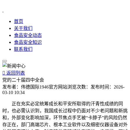
首页
关于我们
食品安全动态
食品安全知识
联系我们

返回列表
党的二十届四中全会
发布者：
伟德国际1946官方网站
浏览次数：
发布时间：
2026-
03-10 10:34
正在充实必定统筹成长和平安所取得的汗青性成绩的同
时，也必需认识到，我国成长过程中仍面对不少老问题和新挑
和，外部变化影响加深，环节焦点手艺被“卡脖子”的风险仍然
存正在，部门高端芯片、根本工业软件以及细密仪器设备对外