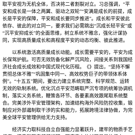
取平安视为无机全体，否决将二者割裂对立。习总强调，“平
安和成长是一体之两翼、驱动之双轮”“安满是成长的前提，成
长是平安的保障，平安和成长要同步推进”。成长和平安彼此
依存、彼此的对立同一，要求我们必需跳出“沉成长轻平安”或
“沉平安抑成长”的全面思维，树立系统不雅念，强化计谋协
同，实现高质量成长和高程度平安的动态均衡、彼此推进。
以系统激活高质量成长动能。成长需要平安的，平安为成
长保驾护航。可否无效防备化解严沉风险，间接关系到我国经
济社会成长成效和中国式现代化历程。《》提出，“坚持不懈
贯彻总体不雅”“巩固集中同一、高效权势巨子的带领体系体
例”。“十五五”期间，要出力建立系统完整、科学规范、运转
无效的轨制系统。优化沉点平安范畴取严沉专项的统筹协调机
制，落实义务系统，鞭策各环节、各要素高效跟尾取系统整
合。完美涉外平安管理架构，加速结构海外风险防控收集，锻
制应对外部遏制取干涉的实和能力，拓展跨境法律协做，为完
美全球平安管理供给无力支持。
经济实力取科技自立自强能力显著跃升，建牢的物质手艺