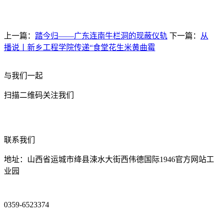
上一篇：
踏今归——广东连南牛栏洞的现蔽仪轨
下一篇：
从
播说丨新乡工程学院传递“食堂花生米黄曲霉
与我们一起
扫描二维码关注我们
联系我们
地址：山西省运城市绛县涑水大街西伟德国际1946官方网站工
业园
0359-6523374