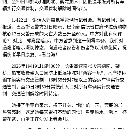
制，至20日5时54分湘阴北、鹤龙湖入口因低温冰冻对所有车
辆实行交通管制，交通管制解除时间待定。
1月22日，讲话人郭嘉昆掌管例行记者会。有记者问：据
报道，巴基斯坦警方21日暗示，巴南部信德省首府卡拉奇购物
核心17日火警形成的灭亡人数已升至60人。中方对此有何评
论？ 对此，郭嘉昆暗示，中方留意到这一倒霉事务。我们对
遇难者暗示深切悼念，向遇难者家眷和伤者致以诚挚慰问，祝
福伤者早日康复。#看台海！
2026年1月19日16时30分，长张高速常张段常德南、架
桥、热市收费坐入口因防止低温冰冻对“两客一危”、水产物运
输车辆实行交通管制，16时55分对7座以上的客运车辆实行交
通管制，至20日2时50分常德南入口对所有车辆实行交通管
制，交通管制解除时间待定。
她接了半壶自来水，按下开关，“嗡” 的一声，壶底的加
热管亮起，这是她每天雷打不动的习惯！煮壶热水，泡上一杯
菊花茶，再坐正在沙发上看会儿。