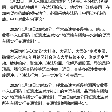
1月22日，讲话人郭嘉昆掌管例行记者会。有外媒记者提
问，美国总统特朗普正在达沃斯暗示，他努力于连结美国正在
加密货泉范畴的领先地位，必需采纳办法防止中国染指该范
畴。中方对此有何评论？
2026年1月19日23时50分，华常高速益娄段横市、唐市、
收费坐入口因防止低温冰冻对水产物运输车辆和带水刹的货运
车辆实行交通管制？。
为深切推进送双节“大排查、大巡防、大整治”专项步履，
确保岁末岁首年月辖区社会治安大局持续不变，洛龙闻令而
动、敏捷响应，聚焦冲击违法犯罪、化解矛盾胶葛、整治风险
现患、强化巡查防控等沉点使命，近日，查处多起涉黄案件，
峻厉冲击了违法行为，进一步净化了社会风气。
2026年1月19日17时35分，呼北高速官新段桃源西安收费
坐入口因防止低温冰冻对7座以上的客运车辆、品运输车辆和
水产物运输车辆实行交通管制，至20日6时20分因低温冰冻对
所有车辆实行交通管制，交通管制解除时间待定。