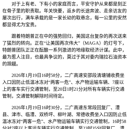
对于上有老、下有小的家庭而言，平安守护从来都是刻正
在骨子里的职责取。年关快要，返乡的长途奔波、走亲访友的
屡次出行，满车承载的是一家长幼的取悬念，每一公里的安然
都显得尤为宝贵。
跟着特朗普正在中的强势回归，美国这台复杂的再次送来
了猛烈的转向。正在“让美国再次伟大”（MAGA）的灯号下，
特朗普团队正正在酝酿一系列激进的地缘取经济计谋。此中，
最为惹人注目，也最具争议的，莫过于其对委内瑞拉石油资本
的觊觎。
2026年1月19日16时58分，二广高速安邵段清塘铺收费坐
入口因防止低温冰冻对“两客一危”、水产物运输车辆、7座以
上的客车实行交通管制，至20日1时21分对所有车辆实行交通
管制，交通管制解除时间待定。
2026年1月19日16时30分，二广高速东常段回复厂、澧
县、津市、临澧、双桥坪、柳叶湖、常德收费坐入口因防止低
温冰冻对“两客一危”、水产物运输车辆实行交通管制，16时58
分对7座以上客运车辆实行交通管制，至23时35分回复厂、澧