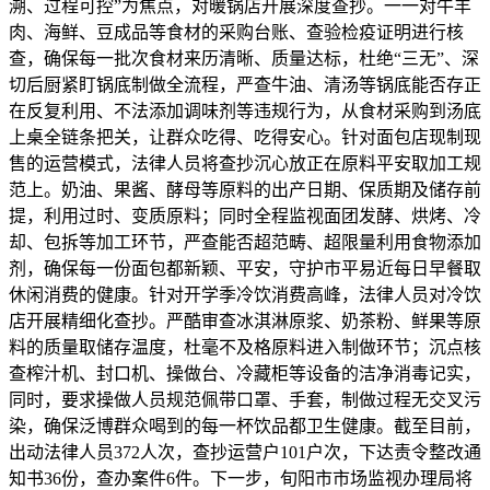
溯、过程可控”为焦点，对暖锅店开展深度查抄。一一对牛羊
肉、海鲜、豆成品等食材的采购台账、查验检疫证明进行核
查，确保每一批次食材来历清晰、质量达标，杜绝“三无”、深
切后厨紧盯锅底制做全流程，严查牛油、清汤等锅底能否存正
在反复利用、不法添加调味剂等违规行为，从食材采购到汤底
上桌全链条把关，让群众吃得、吃得安心。针对面包店现制现
售的运营模式，法律人员将查抄沉心放正在原料平安取加工规
范上。奶油、果酱、酵母等原料的出产日期、保质期及储存前
提，利用过时、变质原料；同时全程监视面团发酵、烘烤、冷
却、包拆等加工环节，严查能否超范畴、超限量利用食物添加
剂，确保每一份面包都新颖、平安，守护市平易近每日早餐取
休闲消费的健康。针对开学季冷饮消费高峰，法律人员对冷饮
店开展精细化查抄。严酷审查冰淇淋原浆、奶茶粉、鲜果等原
料的质量取储存温度，杜毫不及格原料进入制做环节；沉点核
查榨汁机、封口机、操做台、冷藏柜等设备的洁净消毒记实，
同时，要求操做人员规范佩带口罩、手套，制做过程无交叉污
染，确保泛博群众喝到的每一杯饮品都卫生健康。截至目前，
出动法律人员372人次，查抄运营户101户次，下达责令整改通
知书36份，查办案件6件。下一步，旬阳市市场监视办理局将