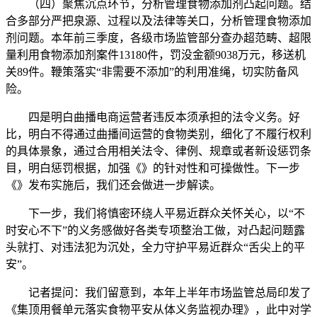
（四）聚焦沉点环节，分析管理食物添加剂凸起问题。结
合多部分严把泉源、过程以及法律等关口，分析管理食物添加
剂问题。本年前三季度，各级市场监管部分查办超范畴、超限
量利用食物添加剂案件13180件，罚没金额9038万元，移送机
关89件。鞭策落实“非需要不添加”的利用准绳，切实防备风
险。
四是明白曲播电商运营者违反本须承担的法令义务。好
比，明白不得通过曲播间运营的食物类别，细化了不履行权利
的具体景象，通过合用相关法令、律例、规章或者新设惩罚条
目，明白惩罚根据，加强《》的针对性和可操做性。下一步
《》发布实施后，我们还会做进一步解读。
下一步，我们将慎密环绕人平易近群众关怀关心，以“不
时安心不下”的义务感做好各类专项整治工做，对凸起问题露
头就打、对违法犯为沉处，全力守护平易近群众“舌尖上的平
安”。
记者提问：我们留意到，本年上半年市场监管总局印发了
《集顶用餐单元落实食物平安从体义务监视办理》，此中对学