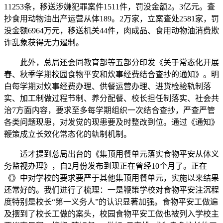
11253条，移送涉嫌犯罪案件1511件，罚没金额2。3亿元。查
抄食用动物油出产运营从体189。2万家，立案查处2581家，罚
没金额6964万元，移送机关44件，肉成品、食用动物油消费欺
诈乱象获得无力遏制。
此外，总局还会同教育部等五部分印发《关于常态化开展
春、秋季学期校园食物平安和炊事经费结合查抄的通知》。明
白每学期对炊事经费办理、供餐运营办理、进货检验轨制落
实、加工制做过程节制、养分配餐、校长担任制落实、社会共
治7方面内容，要求至多每学期组织一次结合查抄，严查严管
各类问题现患，对发觉的现患要及时整改到位。通过《通知》
鞭策成立长效化常态化的轨制机制。
适才提到总局出台的《集顶用餐单元落实食物平安从体义
务监视办理》，自2月份发布到现正在曾经10个月了。正在
《》中对学校的要求要严于其他集顶用餐单元，实施以来结果
还常好的。我们进行了梳理：一是鞭策学校对食物平安注沉程
度特别是校长“第一义务人”的认识显著加强。食物平安工做遍
及摆到了校长工做的案头，校园食物平安工做也被列入学校主