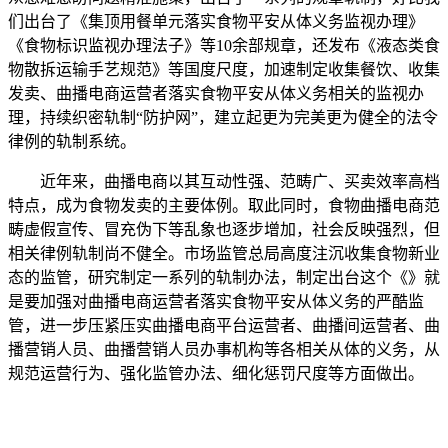
们出台了《集顶用餐单元落实食物平安从体义务监视办理》
《食物标识监视办理法子》等10余部规章，还发布《液态类食
物散拆运输手艺规范》等国度尺度，加速制定收集餐饮、收集
发卖、曲播电商运营者落实食物平安从体义务相关的监视办
理，持续织密轨制“防护网”，建立起更为完美更为健全的法令
律例的轨制系统。
近年来，曲播电商以其互动性强、范畴广、买卖效率高档
特点，成为食物发卖的主要体例。取此同时，食物曲播电商范
畴虚假宣传、冒充伪下等乱象也逐步增加，社会反映强烈，但
相关律例轨制尚不健全。市场监管总局高度注沉收集食物新业
态的监管，研究制定一系列的轨制办法，制定出台这个《》就
是要加强对曲播电商运营者落实食物平安从体义务的严酷监
管，进一步压紧压实曲播电商平台运营者、曲播间运营者、曲
播营销人员、曲播营销人员办事机构等各相关从体的义务，从
规范运营行为、强化监管办法、细化惩罚尺度等方面做出。