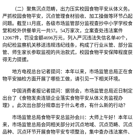
（二）聚焦沉点范畴，出力压实校园食物平安从体义务。
严抓校园食物平安，沉点管理食材验收、加工操做等环节凸起
问题。截至11月底，各级市场监管部分监视查抄中小学学校食
堂和校外供餐单元一共57。54万家次，立案查处违法案件
12067件，罚没金额4696万元，列入严沉违法失信名单40个，
向纪检监察机关移送违规违纪线条，构成了行业从管、部分监
管、师生家长参取监视的共治款式，校园食物平安保障程度获
得无力提拔。
地方电视总台记者提问：本年以来，市场监管总局正在食
物平安抽检方面开展了哪些工做，请引见一下相关环境。
中国消费者报记者提问：据领会，市场监管总局近日制定
出台了《食物发卖连锁企业落实食物平安从体义务监视办
理》。此次出台部分规章出于什么考虑，有什么新的行动？
市场监管总局食物平安总监孙会川：大师上午好！本年以
来，市场监管总局会同相关部分对沉点地域、沉点范畴、沉点
品种、沉点环节开展食物平安专项整治，集中查办违法案件、