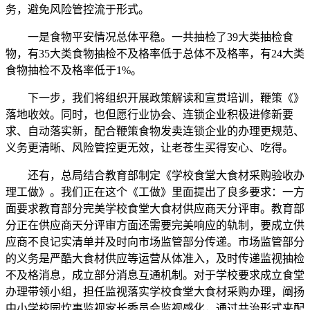
务，避免风险管控流于形式。
一是食物平安情况总体平稳。一共抽检了39大类抽检食
物，有35大类食物抽检不及格率低于总体不及格率，有24大类
食物抽检不及格率低于1%。
下一步，我们将组织开展政策解读和宣贯培训，鞭策《》
落地收效。同时，也但愿行业协会、连锁企业积极进修新要
求、自动落实新，配合鞭策食物发卖连锁企业的办理更规范、
义务更清晰、风险管控更无效，让老苍生买得安心、吃得。
还有，总局结合教育部制定《学校食堂大食材采购验收办
理工做》。我们正在这个《工做》里面提出了良多要求：一方
面要求教育部分完美学校食堂大食材供应商天分评审。教育部
分正在供应商天分评审方面还需要完美响应的轨制，要成立供
应商不良记实清单并及时向市场监管部分传递。市场监管部分
的义务是严酷大食材供应等运营从体准入，及时传递监视抽检
不及格消息，成立部分消息互通机制。对于学校要求成立食堂
办理带领小组，担任监视落实学校食堂大食材采购办理，阐扬
中小学校园炊事监视家长委员会监视感化，通过共治形式来配