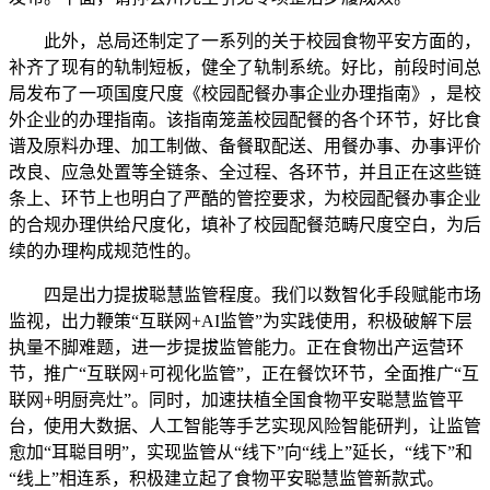
此外，总局还制定了一系列的关于校园食物平安方面的，
补齐了现有的轨制短板，健全了轨制系统。好比，前段时间总
局发布了一项国度尺度《校园配餐办事企业办理指南》，是校
外企业的办理指南。该指南笼盖校园配餐的各个环节，好比食
谱及原料办理、加工制做、备餐取配送、用餐办事、办事评价
改良、应急处置等全链条、全过程、各环节，并且正在这些链
条上、环节上也明白了严酷的管控要求，为校园配餐办事企业
的合规办理供给尺度化，填补了校园配餐范畴尺度空白，为后
续的办理构成规范性的。
四是出力提拔聪慧监管程度。我们以数智化手段赋能市场
监视，出力鞭策“互联网+AI监管”为实践使用，积极破解下层
执量不脚难题，进一步提拔监管能力。正在食物出产运营环
节，推广“互联网+可视化监管”，正在餐饮环节，全面推广“互
联网+明厨亮灶”。同时，加速扶植全国食物平安聪慧监管平
台，使用大数据、人工智能等手艺实现风险智能研判，让监管
愈加“耳聪目明”，实现监管从“线下”向“线上”延长，“线下”和
“线上”相连系，积极建立起了食物平安聪慧监管新款式。