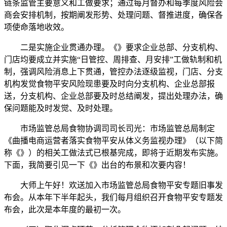
链条监管主要意义和工做要求；通过每月督办和每季度风险会
商会安排机制，按期阐发形势、处理问题、督推进度，确保各
项使命落地收效。
二是实施企业贯通办理。《》要求企业总部、分支机构、
门店均要成立并实施“日管控、周排查、月安排”工做轨制和机
制，强调风险消息上下贯通，管控办法逐级监视，门店、分支
机构发觉食物平安风险现患要及时向分支机构、企业总部报
送，分支机构、企业总部要及时总结阐发，提出处理办法，确
保问题能及时发觉、及时处理。
市场监管总局食物协调司司长司光：市场监管总局制定
《曲播电商运营者落实食物平安从体义务监视办理》（以下简
称《》）的相关工做法式已根基完成，即将于近期发布实施。
下面，我简要引见一下《》出台的布景和次要内容！
大师上午好！欢送加入市场监管总局食物平安专题旧事发
布会。从本年下半年起头，我们每月组织召开食物平安专题发
布会，此次是本年度的最初一次。