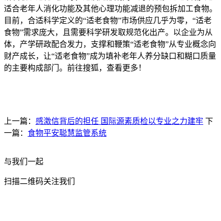
适合老年人消化功能及其他心理功能减退的预包拆加工食物。
目前，合适科学定义的“适老食物”市场供应几乎为零，“适老
食物”需求庞大，且需要科学研发取规范化出产。以企业为从
体，产学研政配合发力，支撑和鞭策“适老食物”从专业概念向
财产成长，让“适老食物”成为填补老年人养分缺口和糊口质量
的主要构成部门。前往搜狐，查看更多！
上一篇：
感激信背后的担任 国际源素质检以专业之力建牢
下
一篇：
食物平安聪慧监管系统
与我们一起
扫描二维码关注我们