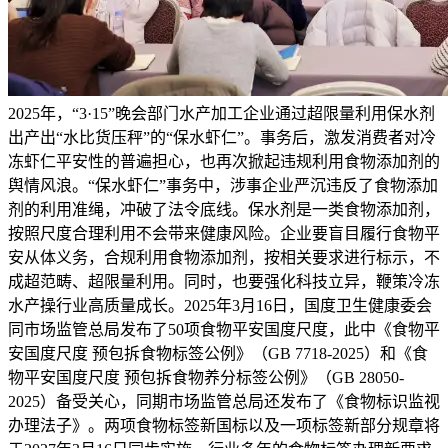
2025年，“3·15”晚会部门水产加工企业通过超限量利用保水剂
出产出“水比货压秤”的“保水虾仁”。事务后，激发消费者对冷
冻虾仁平安性的普遍担心，也再次掀起违规利用食物添加剂的
舆情风浪。“保水虾仁”事务中，涉事企业严沉违反了食物添加
剂的利用准绳，冲破了法令底线。保水剂是一类食物添加剂，
按照尺度合理利用不会带来健康风险。企业要盲目履行食物平
安从体义务，合规利用食物添加剂，按相关要求进行标示，不
成超范畴、超限量利用。同时，也要强化科技立异，鞭策冷冻
水产操行业高质量成长。2025年3月16日，国度卫生健康委会
同市场监管总局发布了50项食物平安国度尺度，此中《食物平
安国度尺度 预包拆食物标签公例》（GB 7718-2025）和《食
物平安国度尺度 预包拆食物养分标签公例》（GB 28050-
2025）备受关心，同期市场监管总局还发布了《食物标识监视
办理法子》。两项食物标签新国标以及一项标签新部分规章将