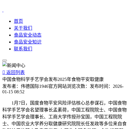
首页
关于我们
食品安全动态
食品安全知识
联系我们

返回列表
中国食物科学手艺学会发布2025年食物平安取健康
发布者：
伟德国际1946官方网站
浏览次数：
发布时间：
2026-
01-15 08:52
1月7日，国度食物平安风险评估核心总参谋石，中国食物
科学手艺学会名望理事长孟素荷，中国工程院院士、中国食物
科学手艺学会理事长、工商大学传授孙宝国，中国工程院院
士、中国农业大学养分取健康研究院院长任发政等多位来自食