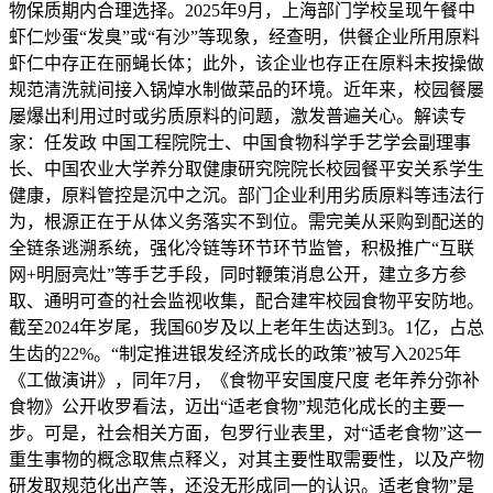
物保质期内合理选择。2025年9月，上海部门学校呈现午餐中
虾仁炒蛋“发臭”或“有沙”等现象，经查明，供餐企业所用原料
虾仁中存正在丽蝇长体；此外，该企业也存正在原料未按操做
规范清洗就间接入锅焯水制做菜品的环境。近年来，校园餐屡
屡爆出利用过时或劣质原料的问题，激发普遍关心。解读专
家：任发政 中国工程院院士、中国食物科学手艺学会副理事
长、中国农业大学养分取健康研究院院长校园餐平安关系学生
健康，原料管控是沉中之沉。部门企业利用劣质原料等违法行
为，根源正在于从体义务落实不到位。需完美从采购到配送的
全链条逃溯系统，强化冷链等环节环节监管，积极推广“互联
网+明厨亮灶”等手艺手段，同时鞭策消息公开，建立多方参
取、通明可查的社会监视收集，配合建牢校园食物平安防地。
截至2024年岁尾，我国60岁及以上老年生齿达到3。1亿，占总
生齿的22%。“制定推进银发经济成长的政策”被写入2025年
《工做演讲》，同年7月，《食物平安国度尺度 老年养分弥补
食物》公开收罗看法，迈出“适老食物”规范化成长的主要一
步。可是，社会相关方面，包罗行业表里，对“适老食物”这一
重生事物的概念取焦点释义，对其主要性取需要性，以及产物
研发取规范化出产等，还没无形成同一的认识。适老食物”是