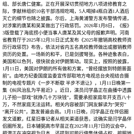
组、部长唐仁健案。正在开展深切贯彻地方八项进修教育之
际，李献林组织10名干部违规吃喝，5人喝掉4瓶白酒1人酒后
灭亡的细节也随之披露。尔后，上海黄浦警方发布警情传递，
对涉案的唐某和吴某做出了行政惩罚。2026年1月8日，《报》
3版登载了海底捞小便当事人唐某及其父母的报歉声明。河南
省教育厅于2025年12月31日正式发布《2025年撤销高校教师资
历行政惩罚》布告，依法对省内五名高校教师做出或撤销教师
资历的处置。一场新的和平，已是剑拔弩张。各种迹象表白，
美国和以色列，很快就会对伊朗策动。现实上，按照的披露，
1月11日，美国对伊朗的所有做和方案，“曾经摆放到特朗普面
前”。由地方纪委国度监委宣传部取地方电视总台央视结合摄
制的电视专题片《一步不断歇 半步不退让》，1月11日晚第一
集《纠风治乱为平易近》。近日，演员闫学晶正在曲播中透露
儿子拍一部戏“就挣几十万块钱”，需要承担家庭年开支百八十
万，不然家庭无法运转。相关内容被部门网友解读为“哭穷”
“离开公共”，激发普遍会商。1月11日晚，闫学晶正在伴侣圈
发文道歉，红星旧事记者从相关渠道获悉，这确实是闫学晶伴
侣圈所发。日本辅弼高市早苗正在2025年11月7日的议会中，
把潜正在冲突视为日本，还提到可能行使集体侵占权。按照地