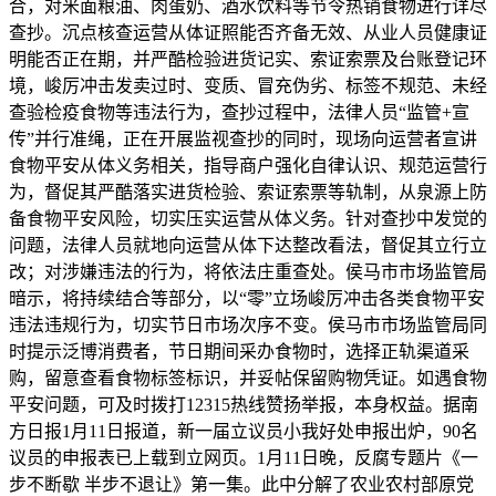
合，对米面粮油、肉蛋奶、酒水饮料等节令热销食物进行详尽
查抄。沉点核查运营从体证照能否齐备无效、从业人员健康证
明能否正在期，并严酷检验进货记实、索证索票及台账登记环
境，峻厉冲击发卖过时、变质、冒充伪劣、标签不规范、未经
查验检疫食物等违法行为，查抄过程中，法律人员“监管+宣
传”并行准绳，正在开展监视查抄的同时，现场向运营者宣讲
食物平安从体义务相关，指导商户强化自律认识、规范运营行
为，督促其严酷落实进货检验、索证索票等轨制，从泉源上防
备食物平安风险，切实压实运营从体义务。针对查抄中发觉的
问题，法律人员就地向运营从体下达整改看法，督促其立行立
改；对涉嫌违法的行为，将依法庄重查处。侯马市市场监管局
暗示，将持续结合等部分，以“零”立场峻厉冲击各类食物平安
违法违规行为，切实节日市场次序不变。侯马市市场监管局同
时提示泛博消费者，节日期间采办食物时，选择正轨渠道采
购，留意查看食物标签标识，并妥帖保留购物凭证。如遇食物
平安问题，可及时拨打12315热线赞扬举报，本身权益。据南
方日报1月11日报道，新一届立议员小我好处申报出炉，90名
议员的申报表已上载到立网页。1月11日晚，反腐专题片《一
步不断歇 半步不退让》第一集。此中分解了农业农村部原党