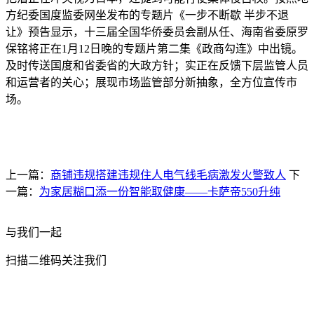
方纪委国度监委网坐发布的专题片《一步不断歇 半步不退
让》预告显示，十三届全国华侨委员会副从任、海南省委原罗
保铭将正在1月12日晚的专题片第二集《政商勾连》中出镜。
及时传送国度和省委省的大政方针；实正在反馈下层监管人员
和运营者的关心；展现市场监管部分新抽象，全方位宣传市
场。
上一篇：
商铺违规搭建违规住人电气线毛病激发火警致人
下
一篇：
为家居糊口添一份智能取健康——卡萨帝550升纯
与我们一起
扫描二维码关注我们